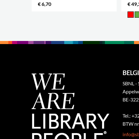
€ 6,70
€ 49,
.
BELGI
SBNL - 
Appelw
BE-322
Tel.: +
BTW nr.
info@sb