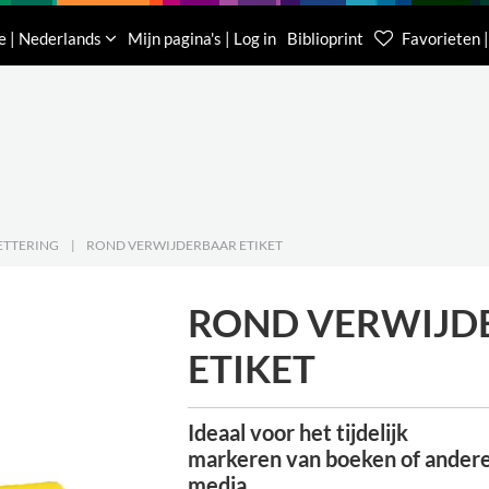
Downloads
Over ons
Contacteer ons
e | Nederlands
Mijn pagina's | Log in
Biblioprint
Favorieten |
Klantenservice België
Klantenservice Nede
(0)16 623 340
085 400 0453
ETTERING
|
ROND VERWIJDERBAAR ETIKET
ROND VERWIJD
ETIKET
Ideaal voor het tijdelijk
markeren van boeken of ander
media