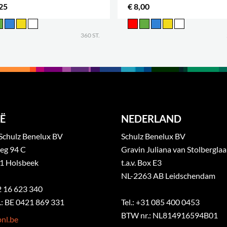
25
€ 8,00
360 ST.
Ë
NEDERLAND
Schulz Benelux BV
Schulz Benelux BV
eg 94 C
Gravin Juliana van Stolbergla
1 Holsbeek
t.a.v. Box E3
NL-2263 AB Leidschendam
32 16 623 340
: BE 0421 869 331
Tel.: +31 085 400 0453
BTW nr.: NL814916594B01
nl.be