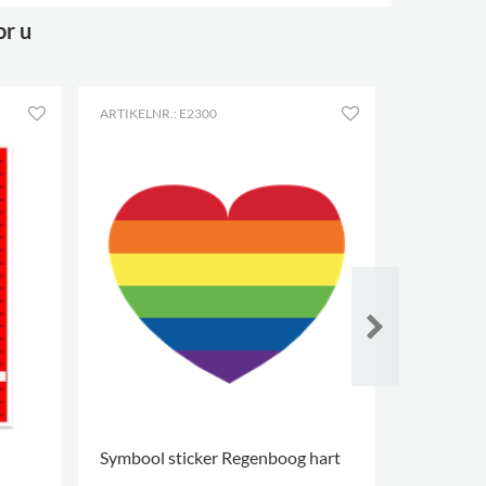
or u
ARTIKELNR.: E2300
ARTIKELNR.
Symbool sticker Regenboog hart
Etiketvell