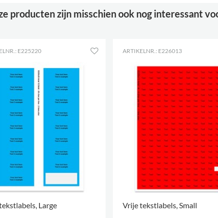
e producten zijn misschien ook nog interessant vo
ELNR.: E225220
ARTIKELNR.: E226013
 tekstlabels, Large
Vrije tekstlabels, Small