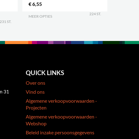
€ 6,55
€ 86,00
224 ST.
MEER OPTIES
.
MEER OPTI
231 ST.
QUICK LINKS
Over ons
an 31
Vind ons
Algemene verkoopvoorwaarden -
Projecten
Algemene verkoopvoorwaarden -
Webshop
Beleid inzake persoonsgegevens