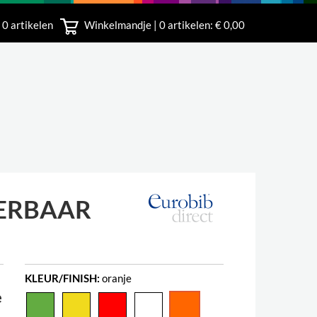
 0 artikelen
Winkelmandje |
0
artikelen: € 0,00
rland
ERBAAR
KLEUR/FINISH:
oranje
e