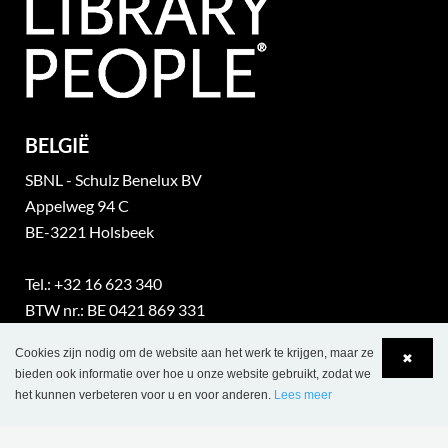
BELGIË
SBNL - Schulz Benelux BV
Appelweg 94 C
BE-3221 Holsbeek
Tel.: +32 16 623 340
BTW nr.: BE 0421 869 331
info@sbnl.be
Cookies zijn nodig om de website aan het werk te krijgen, maar ze
✖
bieden ook informatie over hoe u onze website gebruikt, zodat we
het kunnen verbeteren voor u en voor anderen.
Lees meer
part of Lammhults Design Group
Language
Login
Copyright © 2017 Lammhults Design Group AB