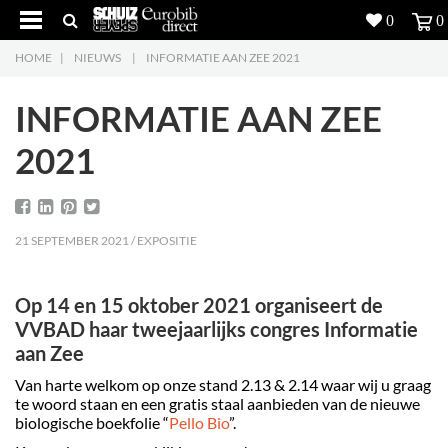
0
0
HOME
|
NIEUWS
|
INFORMATIE AAN ZEE 2021
Producten
5
INFORMATIE AAN ZEE
Projecten
2021
Inspiratie
Downloads
21 SEPTEMBER 2021 / EXPOSITIE
Over ons
7
Op 14 en 15 oktober 2021 organiseert de
Contacteer ons
5
VVBAD haar tweejaarlijks congres Informatie
aan Zee
Van harte welkom op onze stand 2.13 & 2.14 waar wij u graag
te woord staan en een gratis staal aanbieden van de nieuwe
biologische boekfolie “
Pello Bio
”.