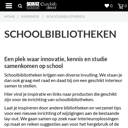
0
0
HOME
|
INSPIRATIE
|
SCHOOLBIBLIOTHEKEN
Producten
5
SCHOOLBIBLIOTHEKEN
Projecten
Inspiratie
Een plek waar innovatie, kennis en studie
Downloads
samenkomen op school
Schoolbibliotheken krijgen een diverse invulling. We staan je
Over ons
7
dan ook graag met raad en daad bij om een geschikt interieur
samen te stellen.
Contacteer ons
5
Hier vind je inspiratie en links naar producten die geschikt
zijn voor de inrichting van schoolbibliotheken.
Laat je inspireren door andere bibliotheken en verzamel tips
voor een nieuwe inrichting of wijzigingen aan de bestaande
lay-out. We gaan samen op zoek naar interieuroplossingen
op maat en reiken suggesties aan voor het hergebruik of de