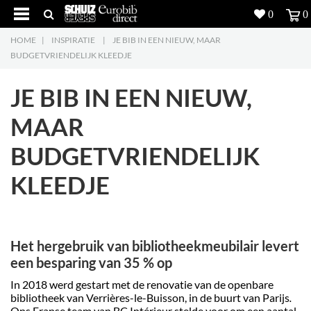
0
0
HOME
|
INSPIRATIE
|
JE BIB IN EEN NIEUW, MAAR
Producten
5
BUDGETVRIENDELIJK KLEEDJE
Projecten
JE BIB IN EEN NIEUW,
Inspiratie
MAAR
BUDGETVRIENDELIJK
Downloads
KLEEDJE
Over ons
7
Contacteer ons
5
Het hergebruik van bibliotheekmeubilair levert
een besparing van 35 % op
In 2018 werd gestart met de renovatie van de openbare
bibliotheek van Verrières-le-Buisson, in de buurt van Parijs
.
Ons Franse team van BC
Intérieur stelde voor om een aantal