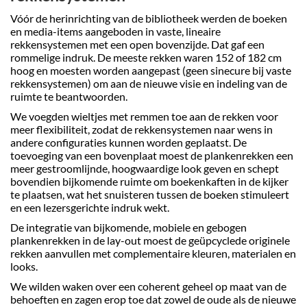
Vóór de herinrichting van de bibliotheek werden de boeken
en media-items aangeboden in vaste, lineaire
rekkensystemen met een open bovenzijde. Dat gaf een
rommelige indruk. De meeste rekken waren 152 of 182 cm
hoog en moesten worden aangepast (geen sinecure bij vaste
rekkensystemen) om aan de nieuwe visie en indeling van de
ruimte te beantwoorden.
We voegden wieltjes met remmen toe aan de rekken voor
meer flexibiliteit, zodat de rekkensystemen naar wens in
andere configuraties kunnen worden geplaatst. De
toevoeging van een bovenplaat moest de plankenrekken een
meer gestroomlijnde, hoogwaardige look geven en schept
bovendien bijkomende ruimte om boekenkaften in de kijker
te plaatsen, wat het snuisteren tussen de boeken stimuleert
en een lezersgerichte indruk wekt.
De integratie van bijkomende, mobiele en gebogen
plankenrekken in de lay-out moest de geüpcyclede originele
rekken aanvullen met complementaire kleuren, materialen en
looks.
We wilden waken over een coherent geheel op maat van de
behoeften en zagen erop toe dat zowel de oude als de nieuwe