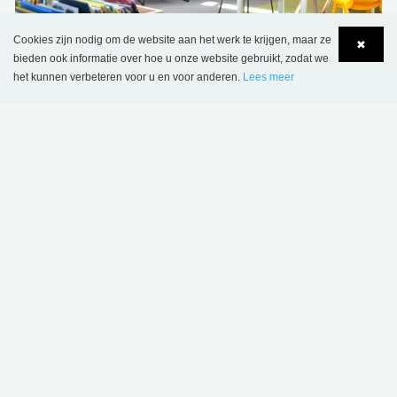
Bibliotheek van Wombourne, Verenigd Koninkrijk
Cookies zijn nodig om de website aan het werk te krijgen, maar ze
✖
bieden ook informatie over hoe u onze website gebruikt, zodat we
het kunnen verbeteren voor u en voor anderen.
Lees meer
Language
Login