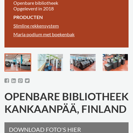
Openbare bibliotheek
Opgeleverd in 2018
PRODUCTEN
Slimline rekkensystem
Maria podium met boekenbak
OPENBARE BIBLIOTHEEK
KANKAANPÄÄ, FINLAND
DOWNLOAD FOTO'S HIER