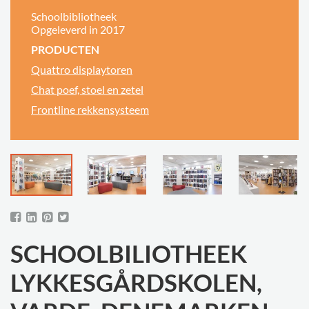
Schoolbibliotheek
Opgeleverd in 2017
PRODUCTEN
Quattro displaytoren
Chat poef, stoel en zetel
Frontline rekkensysteem
SCHOOLBILIOTHEEK
LYKKESGÅRDSKOLEN,