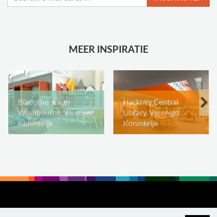
MEER INSPIRATIE
Bibliotheek van
Hackney Central
Wombourne, Verenigd
Library, Verenigd
Koninkrijk
Koninkrijk