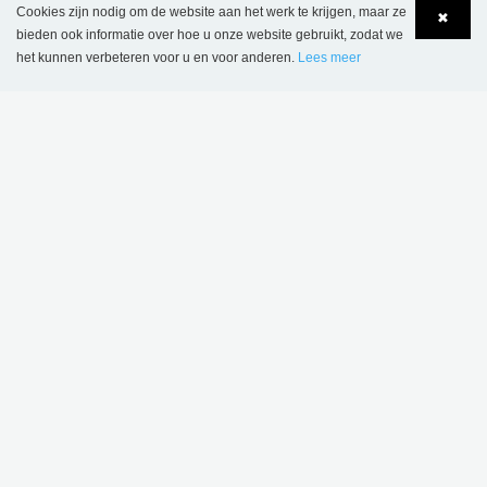
Cookies zijn nodig om de website aan het werk te krijgen, maar ze
✖
bieden ook informatie over hoe u onze website gebruikt, zodat we
het kunnen verbeteren voor u en voor anderen.
Lees meer
Language
Login
BELGIË
SBNL - Schulz Benelux BV
Appelweg 94 C
BE-3221 Holsbeek
Tel.: +32 16 623 340