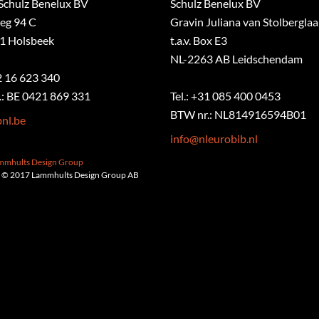
Schulz Benelux BV
Schulz Benelux BV
eg 94 C
Gravin Juliana van Stolbergla
1 Holsbeek
t.a.v. Box E3
NL-2263 AB Leidschendam
32 16 623 340
: BE 0421 869 331
Tel.: +31 085 400 0453
BTW nr.: NL814916594B01
nl.be
info@nleurobib.nl
ammhults Design Group
 © 2017 Lammhults Design Group AB