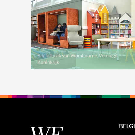
Bibliotheek van Wombourne, Verenigd
Koninkrijk
BELGI