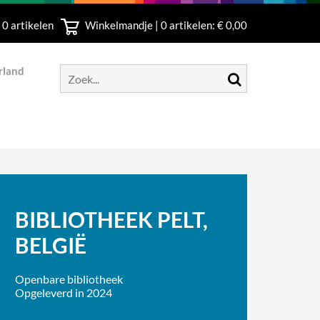
 0 artikelen
Winkelmandje |
0
artikelen: € 0,00
rland
BIBLIOTHEEK PELT,
BELGIË
Openbare bibliotheek
Opgeleverd in 2024