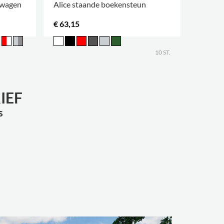
nwagen
Alice staande boekensteun
Lingo 
€ 63,15
Contac
MEER OP
10 ST.
IEF
s
Bibliothe