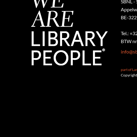
SBNL - 
Appelw
BE-322
Tel.: +
BTW nr.
info@sb
part of L
Copyright