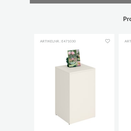
Pro
ARTIKELNR.: E471030
ART