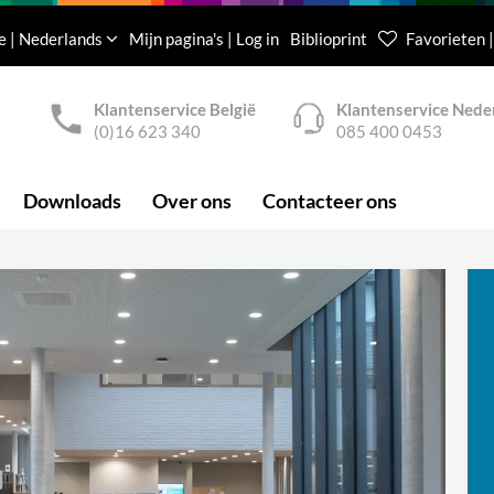
e | Nederlands
Mijn pagina's | Log in
Biblioprint
Favorieten |
Klantenservice België
Klantenservice Nede
(0)16 623 340
085 400 0453
Downloads
Over ons
Contacteer ons