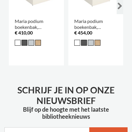
Maria podium
Maria podium
boekenbak,
boekenbak,
€ 410,00
€ 454,00
verkrijgbaar in 3
verkrijgbaar in 3
hoogtes
hoogtes
SCHRIJF JE IN OP ONZE
NIEUWSBRIEF
Blijf op de hoogte met het laatste
bibliotheeknieuws