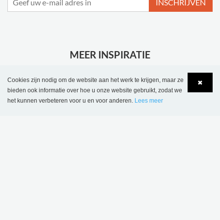
INSCHRIJVEN
MEER INSPIRATIE
Cookies zijn nodig om de website aan het werk te krijgen, maar ze
✖
bieden ook informatie over hoe u onze website gebruikt, zodat we
het kunnen verbeteren voor u en voor anderen.
Lees meer
Bibliotheek van
Hackney Central
Language
Login
Wombourne, Verenigd
Library, Verenigd
Koninkrijk
Koninkrijk