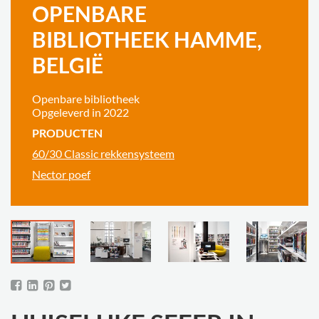
OPENBARE
BIBLIOTHEEK HAMME,
BELGIË
Openbare bibliotheek
Opgeleverd in 2022
PRODUCTEN
60/30 Classic rekkensysteem
Nector poef