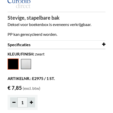
Stevige, stapelbare bak
Deksel voor boekenbox is eveneens verkrijgbaar.
PP kan gerecycleerd worden.
Specificaties
KLEUR/FINISH:
zwart
Breedte
295 mm
Diepte
365 mm
Hoogte
200 mm
ARTIKELNR.: E2975 / 1 ST.
Kleur
zwart
€ 7,85
(excl. btw)
Materiaal
PP
Overige
15 l