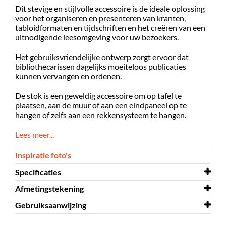
Dit stevige en stijlvolle accessoire is de ideale oplossing
voor het organiseren en presenteren van kranten,
tabloidformaten en tijdschriften en het creëren van een
uitnodigende leesomgeving voor uw bezoekers.
Het gebruiksvriendelijke ontwerp zorgt ervoor dat
bibliothecarissen dagelijks moeiteloos publicaties
kunnen vervangen en ordenen.
De stok is een geweldig accessoire om op tafel te
plaatsen, aan de muur of aan een eindpaneel op te
hangen of zelfs aan een rekkensysteem te hangen.
Lees meer...
Inspiratie foto's
Specificaties
Afmetingstekening
Lengte
579 mm
Gebruiksaanwijzing
Diameter
Afmetingstekening
22 mm
Felix Small