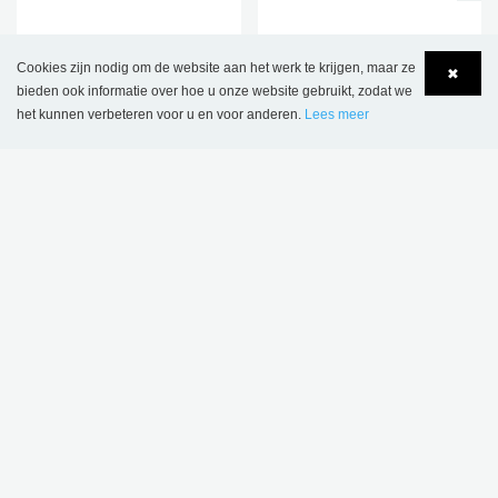
Unibox
Tijdschriftendisplay
tijdschriftenbox
Cookies zijn nodig om de website aan het werk te krijgen, maar ze
✖
€ 349,00
€ 186,00
bieden ook informatie over hoe u onze website gebruikt, zodat we
het kunnen verbeteren voor u en voor anderen.
Lees meer
Language
Login
MEER OPTIES
.
2 ST.