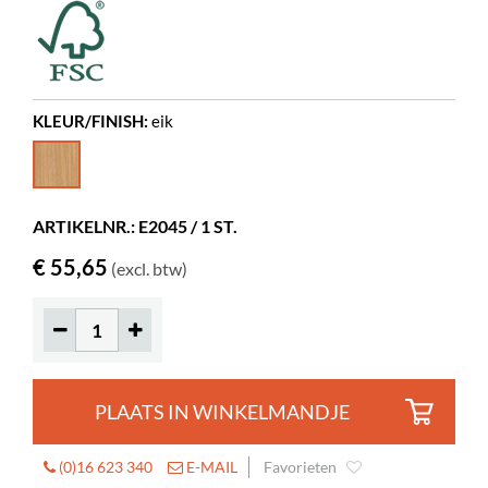
Kleur
Gebruiksaanwijzing
eik
Felix
Materiaal
gelakte eik
Gemonteerd
ja
Overige
Tijdschriften tot 390 mm
KLEUR/FINISH:
eik
ARTIKELNR.: E2045 / 1 ST.
€ 55,65
(excl. btw)
PLAATS IN WINKELMANDJE
(0)16 623 340
E-MAIL
Favorieten