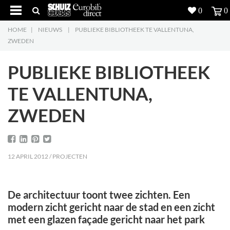
0
0
HOME
|
NIEUWS
|
PUBLIEKE BIBLIOTHEEK TE VALLENTUNA,
Producten
5
ZWEDEN
Projecten
PUBLIEKE BIBLIOTHEEK
Inspiratie
TE VALLENTUNA,
ZWEDEN
Downloads
Over ons
7
12 APRIL 2012 / PROJECTEN
Contacteer ons
5
De architectuur toont twee zichten. Een
modern zicht gericht naar de stad en een zicht
met een glazen façade gericht naar het park