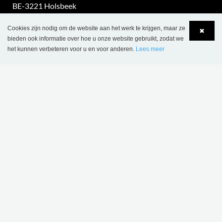
BE-3221 Holsbeek
Cookies zijn nodig om de website aan het werk te krijgen, maar ze
Tel.: +32 16 623 340
✖
bieden ook informatie over hoe u onze website gebruikt, zodat we
BTW nr.: BE 0421 869 331
het kunnen verbeteren voor u en voor anderen.
Lees meer
Language
Login
info@sbnl.be
part of Lammhults Design Group
Copyright © 2017 Lammhults Design Group AB
NEDERLAND
Schulz Benelux BV
Gravin Juliana van Stolberglaan 31
t.a.v. Box E3
NL-2263 AB Leidschendam
Tel.: +31 085 400 0453
BTW nr.: NL814916594B01