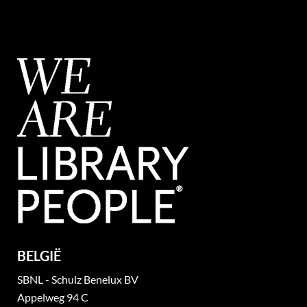
BELGIË
SBNL - Schulz Benelux BV
Appelweg 94 C