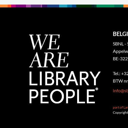
BELGI
SBNL - 
Appelw
BE-322
Tel.: +
BTW nr.
info@sb
part of L
Copyright