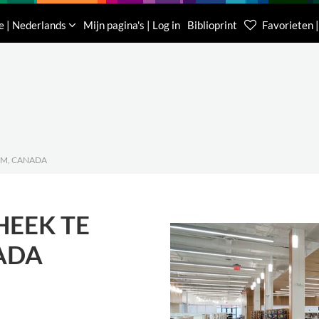
Downloads
Over ons
Contacteer ons
e | Nederlands
Mijn pagina's | Log in
Biblioprint
Favorieten |
Klantenservice België
Klantenservice Nede
(0)16 623 340
085 400 0453
AM, CANADA
HEEK TE
ADA