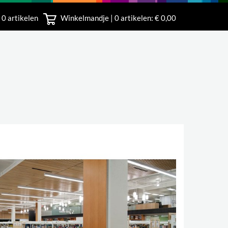
 0 artikelen
Winkelmandje |
0
artikelen: € 0,00
rland