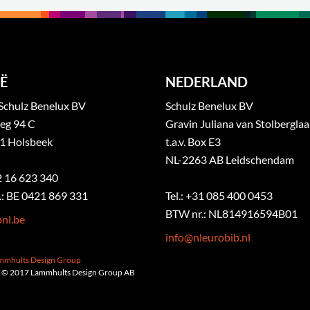
Ë
NEDERLAND
Schulz Benelux BV
Schulz Benelux BV
eg 94 C
Gravin Juliana van Stolbergla
1 Holsbeek
t.a.v. Box E3
NL-2263 AB Leidschendam
32 16 623 340
: BE 0421 869 331
Tel.: +31 085 400 0453
BTW nr.: NL814916594B01
nl.be
info@nleurobib.nl
ammhults Design Group
 © 2017 Lammhults Design Group AB