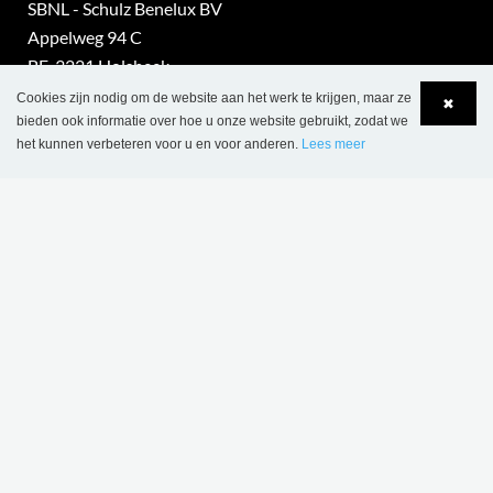
SBNL - Schulz Benelux BV
Appelweg 94 C
BE-3221 Holsbeek
Cookies zijn nodig om de website aan het werk te krijgen, maar ze
✖
Tel.: +32 16 623 340
bieden ook informatie over hoe u onze website gebruikt, zodat we
het kunnen verbeteren voor u en voor anderen.
Lees meer
BTW nr.: BE 0421 869 331
Language
Login
info@sbnl.be
part of Lammhults Design Group
Copyright © 2017 Lammhults Design Group AB
NEDERLAND
Schulz Benelux BV
Gravin Juliana van Stolberglaan 31
t.a.v. Box E3
NL-2263 AB Leidschendam