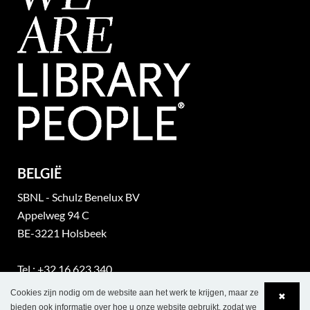
BELGIË
SBNL - Schulz Benelux BV
Appelweg 94 C
BE-3221 Holsbeek
Tel.: +32 16 623 340
BTW nr.: BE 0421 869 331
Cookies zijn nodig om de website aan het werk te krijgen, maar ze
✖
bieden ook informatie over hoe u onze website gebruikt, zodat we