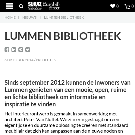
0
0
HOME
|
NIEUWS
|
LUMMEN BIBLIOTHEEK
Producten
5
LUMMEN BIBLIOTHEEK
Projecten
Inspiratie
6 OKTOBER 2014 / PROJECTEN
Downloads
Over ons
7
Sinds september 2012 kunnen de inwoners van
Lummen genieten van een mooie, open, ruime
Contacteer ons
5
en lichte bibliotheek om informatie en
inspiratie te vinden
Het interieurontwerp is gemaakt in samenwerking met
architect Peter Van Nuffel. We zijn erin geslaagd om een
eigentijdse en duurzame oplossing te creëren met standaard
meubilair dat zich kan aanpassen aan de nieuwe noden en