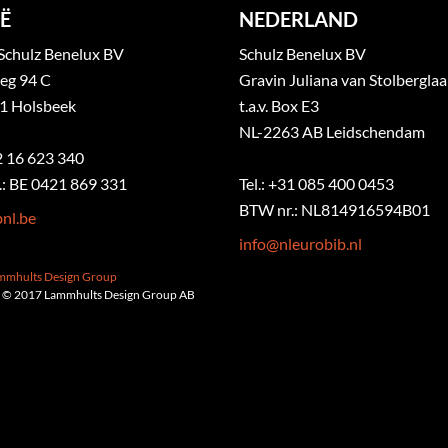
Ë
NEDERLAND
Schulz Benelux BV
Schulz Benelux BV
eg 94 C
Gravin Juliana van Stolbergla
1 Holsbeek
t.a.v. Box E3
NL-2263 AB Leidschendam
32 16 623 340
: BE 0421 869 331
Tel.: +31 085 400 0453
BTW nr.: NL814916594B01
nl.be
info@nleurobib.nl
ammhults Design Group
 © 2017 Lammhults Design Group AB