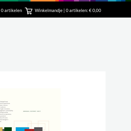
 0 artikelen
Winkelmandje |
0
artikelen: € 0,00
rland