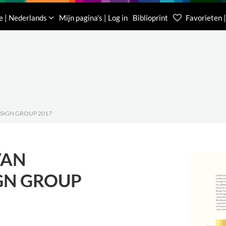
Downloads
Over ons
Contacteer ons
e | Nederlands
Mijn pagina's | Log in
Biblioprint
Favorieten |
Klantenservice België
Klantenservice Nede
(0)16 623 340
085 400 0453
SIGN GROUP 2017
VAN
GN GROUP