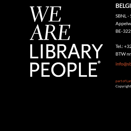
BELGI
SBNL - 
Appelw
BE-322
Tel.: +
BTW nr.
info@sb
part of L
Copyright