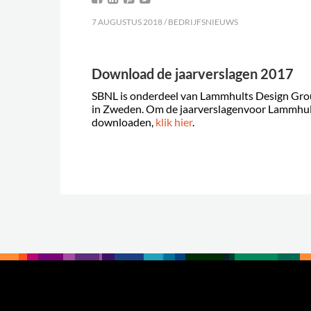
7 AUGUSTUS 2018 / BEDRIJFSNIEUWS
Download de jaarverslagen 2017
SBNL is onderdeel van
Lammhults
Design Gro
in
Zweden
.
Om
de jaarverslagen
voor
Lammhul
downloaden
,
klik hier
.