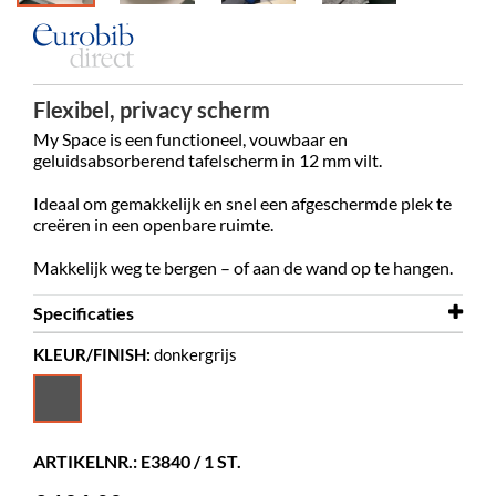
Flexibel, privacy scherm
My Space is een functioneel, vouwbaar en
geluidsabsorberend tafelscherm in 12 mm vilt.
Ideaal om gemakkelijk en snel een afgeschermde plek te
creëren in een openbare ruimte.
Makkelijk weg te bergen – of aan de wand op te hangen.
Specificaties
KLEUR/FINISH:
donkergrijs
Breedte
1200 mm
Hoogte
480 mm
Kleur
donkergrijs
ARTIKELNR.: E3840 / 1 ST.
Materiaal
vilt