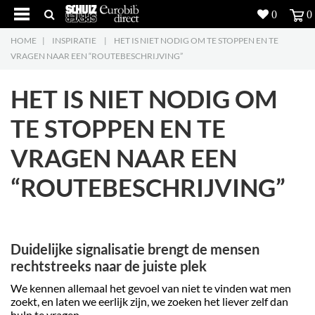
0
0
HOME
|
INSPIRATIE
|
HET IS NIET NODIG OM TE STOPPEN EN TE
Producten
5
VRAGEN NAAR EEN “ROUTEBESCHRIJVING”
Projecten
HET IS NIET NODIG OM
Inspiratie
TE STOPPEN EN TE
VRAGEN NAAR EEN
Downloads
“ROUTEBESCHRIJVING”
Over ons
7
Contacteer ons
5
Duidelijke signalisatie brengt de mensen
rechtstreeks naar de juiste plek
We kennen allemaal het gevoel van niet te vinden wat men
zoekt, en laten we eerlijk zijn, we zoeken het liever zelf dan
hulp te vragen.