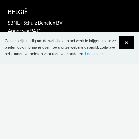
BELGIË
SBNL - Schulz Benelux BV
Appelweg 94 C
BE-3221 Holsbeek
Cookies zijn nodig om de website aan het werk te krijgen, maar ze
✖
bieden ook informatie over hoe u onze website gebruikt, zodat we
Tel.: +32 16 623 340
het kunnen verbeteren voor u en voor anderen.
Lees meer
Language
Login
BTW nr.: BE 0421 869 331
info@sbnl.be
part of Lammhults Design Group
Copyright © 2017 Lammhults Design Group AB
NEDERLAND
Schulz Benelux BV
Gravin Juliana van Stolberglaan 31