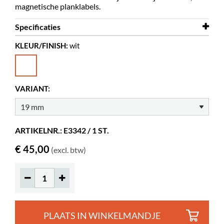
magnetische planklabels.
Specificaties
KLEUR/FINISH:
wit
Lengte
700 mm
Breedte
19 mm
Kleur
wit
VARIANT:
ARTIKELNR.: E3342 / 1 ST.
€ 45,00
(excl. btw)
PLAATS IN WINKELMANDJE