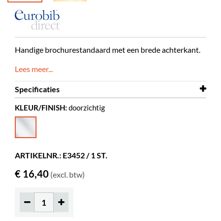
Handige brochurestandaard met een brede achterkant.
Lees meer...
Specificaties
KLEUR/FINISH:
doorzichtig
Breedte
210 mm
Diepte
145 mm
Hoogte
260 mm
ARTIKELNR.: E3452 / 1 ST.
Kleur
doorzichtig
€ 16,40
(excl. btw)
Materiaal
transparant acrylaat, PMMA
Displaydiepte
35 mm
Overige
A4