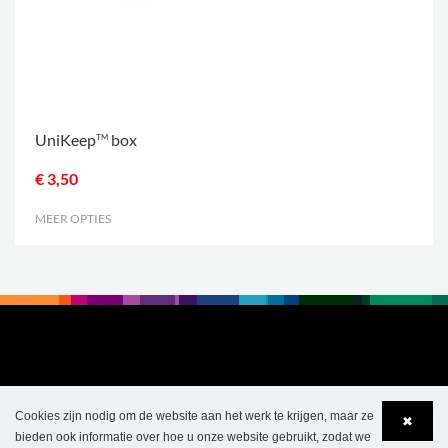
UniKeep
box
TM
€ 3,50
MEER OPTIES
.
Cookies zijn nodig om de website aan het werk te krijgen, maar ze
✖
bieden ook informatie over hoe u onze website gebruikt, zodat we