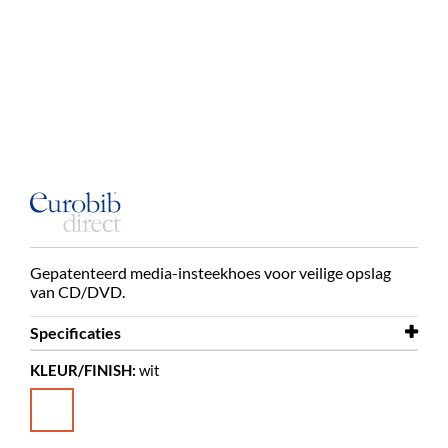
Gepatenteerd media-insteekhoes voor veilige opslag
van CD/DVD.
Specificaties
KLEUR/FINISH:
wit
Breedte
142 mm
Hoogte
127 mm
Kleur
wit