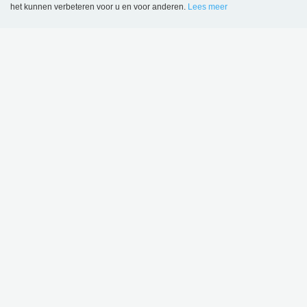
het kunnen verbeteren voor u en voor anderen.
Lees meer
Language
Login
BELGIË
SBNL - Schulz Benelux BV
Appelweg 94 C
BE-3221 Holsbeek
Tel.: +32 16 623 340
BTW nr.: BE 0421 869 331
info@sbnl.be