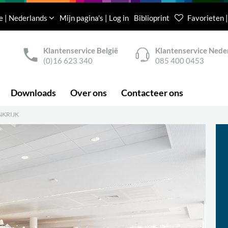
e | Nederlands
Mijn pagina's | Log in
Biblioprint
Favorieten |
Klantenservice België
Klantenservice Nede
(0)16 623 340
085 400 0453
Downloads
Over ons
Contacteer ons
NKRIJK