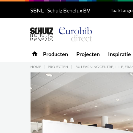
SBNL - Schulz Benelux BV
Taal/Langu
Producten
5
Projecten
Inspiratie
home
Producten
Projecten
Inspiratie
Downloads
HOME
|
PROJECTEN
|
BU LEARNING CENTRE, LILLE, FRA
Over ons
7
Contacteer ons
5