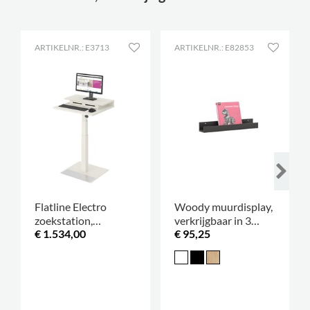
ARTIKELNR.: E3713
ARTIKELNR.: E82853
Flatline Electro
Woody muurdisplay,
zoekstation,
verkrijgbaar in 3
€ 1.534,00
€ 95,25
hoogteverstelbaar
maten
.