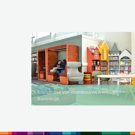
Bibliotheek van Wombourne, Verenigd
Koninkrijk