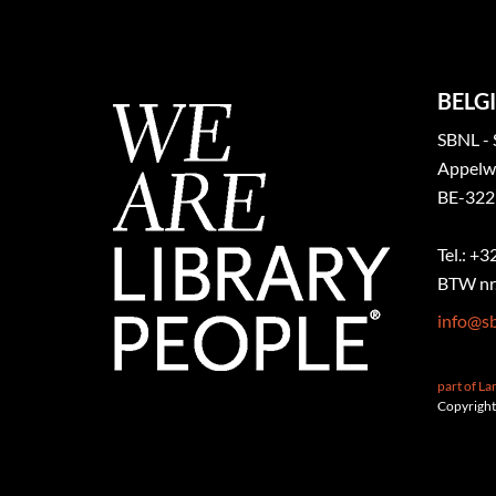
BELGI
SBNL - 
Appelw
BE-322
Tel.: +
BTW nr.
info@sb
part of L
Copyright