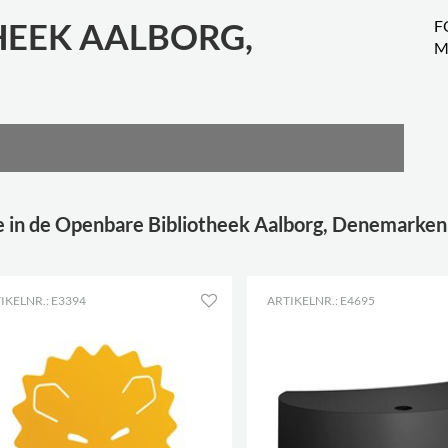
HEEK AALBORG,
F
M
e in de Openbare Bibliotheek Aalborg, Denemarken
IKELNR.: E3394
ARTIKELNR.: E4695