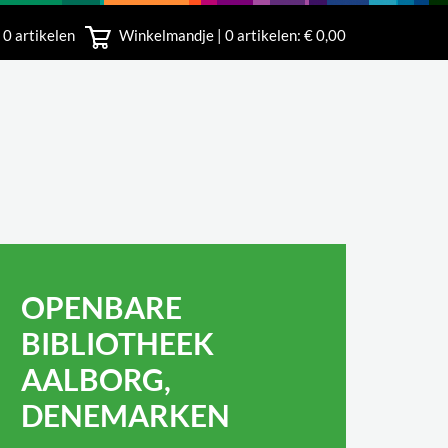
 0 artikelen
Winkelmandje |
0
artikelen: € 0,00
rland
OPENBARE
BIBLIOTHEEK
AALBORG,
DENEMARKEN