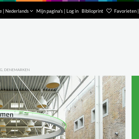
Downloads
Over ons
Contacteer ons
e | Nederlands
Mijn pagina's | Log in
Biblioprint
Favorieten |
Klantenservice België
Klantenservice Nede
(0)16 623 340
085 400 0453
RG, DENEMARKEN