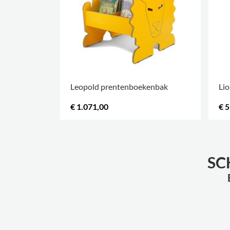
Leopold prentenboekenbak
Lio
€ 1.071,00
€ 
.
.
SC