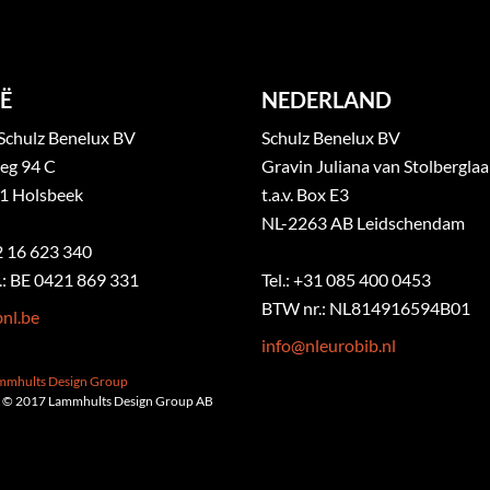
Ë
NEDERLAND
Schulz Benelux BV
Schulz Benelux BV
eg 94 C
Gravin Juliana van Stolbergla
1 Holsbeek
t.a.v. Box E3
NL-2263 AB Leidschendam
32 16 623 340
: BE 0421 869 331
Tel.: +31 085 400 0453
BTW nr.: NL814916594B01
nl.be
info@nleurobib.nl
ammhults Design Group
 © 2017 Lammhults Design Group AB