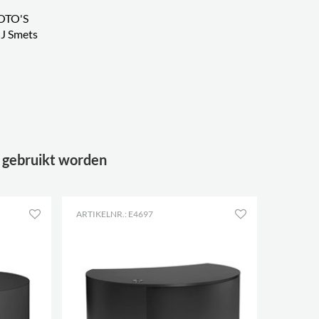
OTO'S
J Smets
 gebruikt worden
ARTIKELNR.: E4697