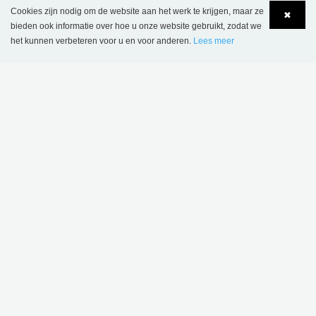
Cookies zijn nodig om de website aan het werk te krijgen, maar ze
Wombourne, Verenigd
Library, Verenigd
✖
bieden ook informatie over hoe u onze website gebruikt, zodat we
Koninkrijk
Koninkrijk
het kunnen verbeteren voor u en voor anderen.
Lees meer
Language
Login