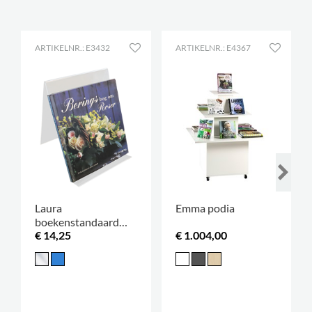
ARTIKELNR.: E3432
ARTIKELNR.: E4367
Laura
Emma podia
boekenstandaard
€ 14,25
€ 1.004,00
enkelzijdig