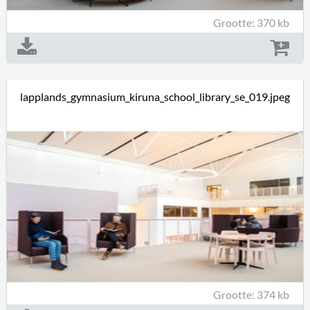
Grootte: 370 kb
lapplands_gymnasium_kiruna_school_library_se_019.jpeg
Grootte: 374 kb