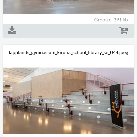
Grootte: 391 kb
lapplands_gymnasium_kiruna_school_library_se_044.jpeg