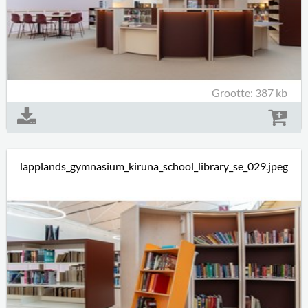
Grootte: 387 kb
lapplands_gymnasium_kiruna_school_library_se_029.jpeg