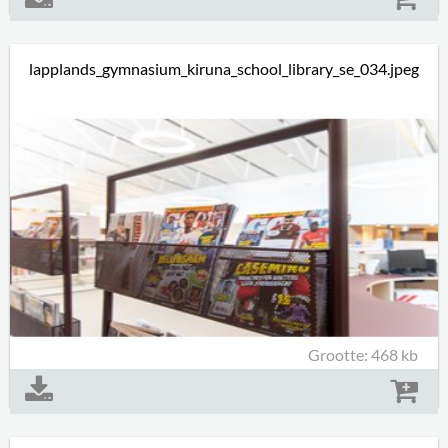
lapplands_gymnasium_kiruna_school_library_se_034.jpeg
Grootte: 468 kb