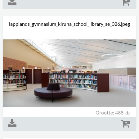
lapplands_gymnasium_kiruna_school_library_se_026.jpeg
Grootte: 488 kb