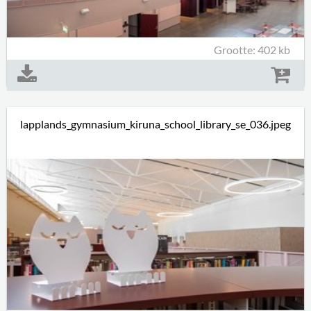
Grootte: 402 kb
lapplands_gymnasium_kiruna_school_library_se_036.jpeg