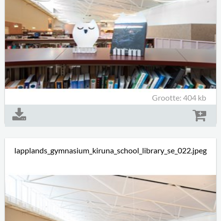
Grootte: 404 kb
lapplands_gymnasium_kiruna_school_library_se_022.jpeg