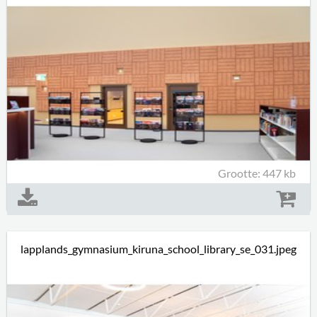
Grootte: 447 kb
lapplands_gymnasium_kiruna_school_library_se_031.jpeg