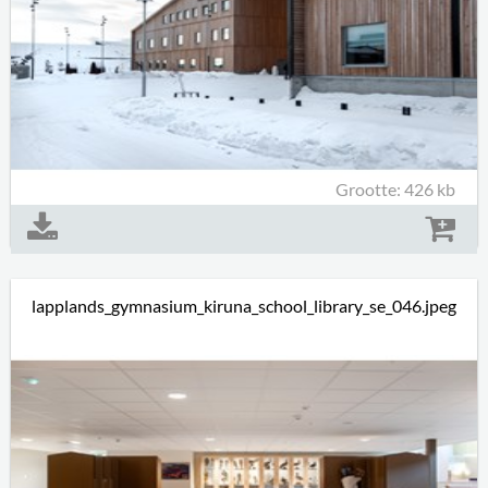
Grootte: 426 kb
lapplands_gymnasium_kiruna_school_library_se_046.jpeg