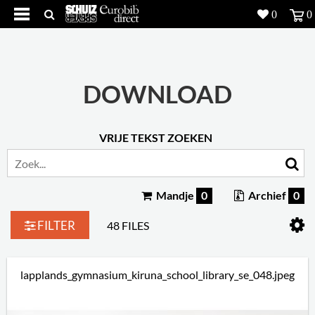
0
0
Producten
5
Projecten
DOWNLOAD
Inspiratie
VRIJE TEKST ZOEKEN
Downloads
Over ons
7
Mandje
0
Archief
0
Contacteer ons
5
FILTER
48 FILES
lapplands_gymnasium_kiruna_school_library_se_048.jpeg