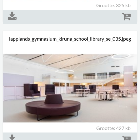
Grootte: 325 kb
lapplands_gymnasium_kiruna_school_library_se_035.jpeg
Grootte: 427 kb