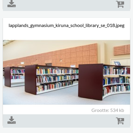
lapplands_gymnasium_kiruna_school_library_se_018.jpeg
Grootte: 534 kb