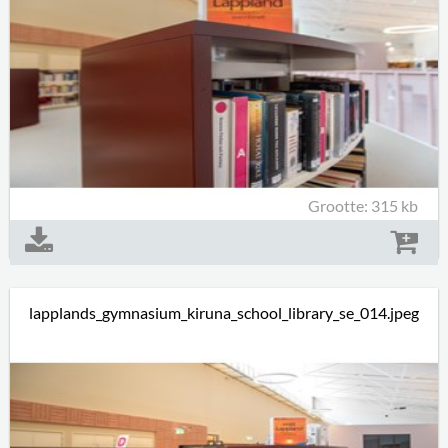
Grootte: 315 kb
lapplands_gymnasium_kiruna_school_library_se_014.jpeg