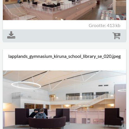
Grootte: 413 kb
lapplands_gymnasium_kiruna_school_library_se_020.jpeg