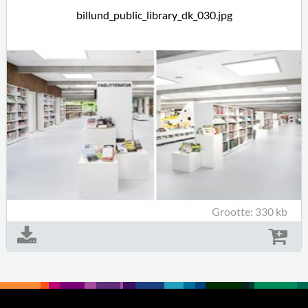
billund_public_library_dk_030.jpg
Grootte: 330 kb