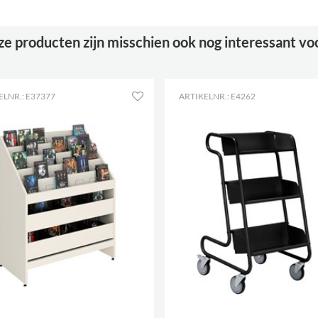
e producten zijn misschien ook nog interessant vo
ELNR.: E37377
ARTIKELNR.: E4262