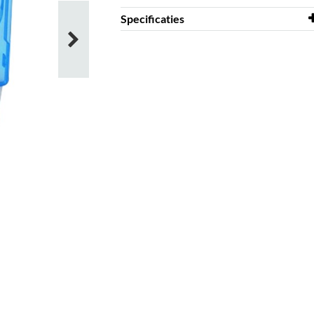
Specificaties
Breedte
135 mm
Diepte
11 mm
Hoogte
171 mm
Kleur
blauw
Materiaal
PP
CD/DVD's
1 pcs