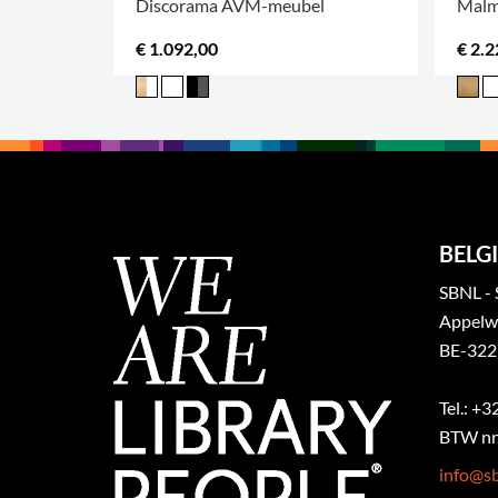
Discorama AVM-meubel
Malm
€ 1.092,00
€ 2.2
BELGI
SBNL - 
Appelw
BE-322
Tel.: +
BTW nr.
info@sb