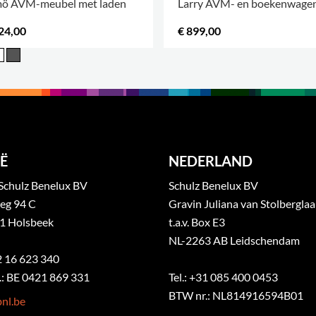
ö AVM-meubel met laden
Larry AVM- en boekenwage
24,00
€ 899,00
.
Ë
NEDERLAND
Schulz Benelux BV
Schulz Benelux BV
eg 94 C
Gravin Juliana van Stolbergla
1 Holsbeek
t.a.v. Box E3
NL-2263 AB Leidschendam
32 16 623 340
: BE 0421 869 331
Tel.: +31 085 400 0453
BTW nr.: NL814916594B01
nl.be