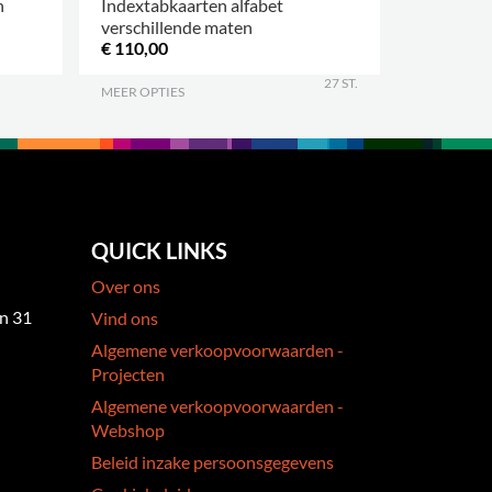
n
Indextabkaarten alfabet
Markeer
verschillende maten
€ 110,00
€ 6,70
27 ST.
MEER OPTIES
.
.
QUICK LINKS
Over ons
an 31
Vind ons
Algemene verkoopvoorwaarden -
Projecten
Algemene verkoopvoorwaarden -
Webshop
Beleid inzake persoonsgegevens