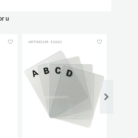
or u
ARTIKELNR.: E2663
ARTIKELNR.