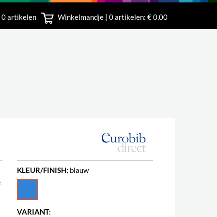
 0 artikelen
Winkelmandje |
0
artikelen: € 0,00
rland
KLEUR/FINISH:
blauw
e
VARIANT: