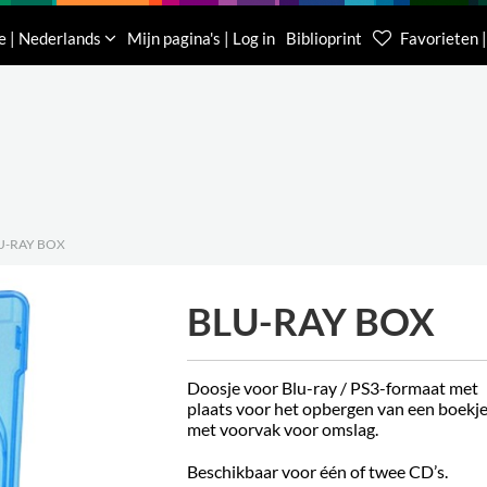
Downloads
Over ons
Contacteer ons
e | Nederlands
Mijn pagina's | Log in
Biblioprint
Favorieten |
Klantenservice België
Klantenservice Nede
(0)16 623 340
085 400 0453
U-RAY BOX
BLU-RAY BOX
Doosje voor Blu-ray / PS3-formaat met
plaats voor het opbergen van een boekj
met voorvak voor omslag.
Beschikbaar voor één of twee CD’s.