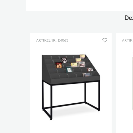
Dez
ARTIKELNR.: E4063
ARTIK