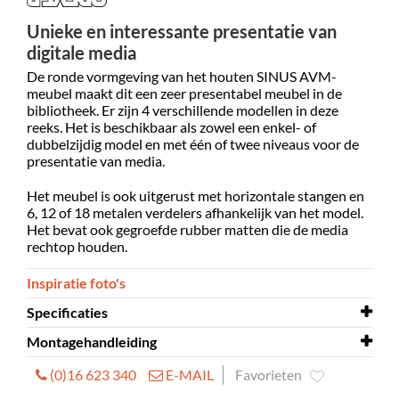
Unieke en interessante presentatie van
digitale media
De ronde vormgeving van het houten SINUS AVM-
meubel maakt dit een zeer presentabel meubel in de
bibliotheek. Er zijn 4 verschillende modellen in deze
reeks. Het is beschikbaar als zowel een enkel- of
dubbelzijdig model en met één of twee niveaus voor de
presentatie van media.
Het meubel is ook uitgerust met horizontale stangen en
6, 12 of 18 metalen verdelers afhankelijk van het model.
Het bevat ook gegroefde rubber matten die de media
rechtop houden.
Inspiratie foto's
Specificaties
Montagehandleiding
Zelf te
ja
monteren
(0)16 623 340
E-MAIL
Favorieten
Montagehandleiding
AVM-Meubel Sinus,
Materiaal
melamine beklede spaanplaat,
dubbelzijdig, een niveau