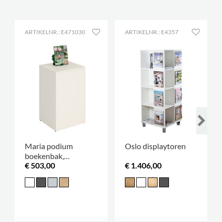
ARTIKELNR.: E471030
ARTIKELNR.: E4357
Maria podium
Oslo displaytoren
boekenbak,
€ 503,00
€ 1.406,00
verkrijgbaar in 3
hoogtes